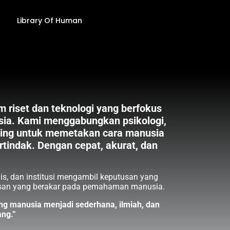
Library Of Human
 riset dan teknologi yang berfokus
a. Kami menggabungkan psikologi,
ning untuk memetakan cara manusia
ertindak. Dengan cepat, akurat, dan
is, dan institusi mengambil keputusan yang
asan yang berakar pada pemahaman manusia.
 manusia menjadi sederhana, ilmiah, dan
ang.”