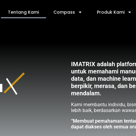
Tentang Kami
Compass
Produk Kami
IMATRIX adalah platform
untuk memahami manusi
data, dan machine lear
berpikir, merasa, dan b
mendalam.
Kami membantu individu, bisn
lebih baik, berdasarkan waw
“Membuat pemahaman tentang
dapat diakses oleh semua or