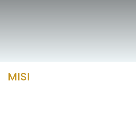
MISI
 manusia dapat diukur dan diterapkan mulai
pemimpinan tim, hingga strategi nasional dan
global.