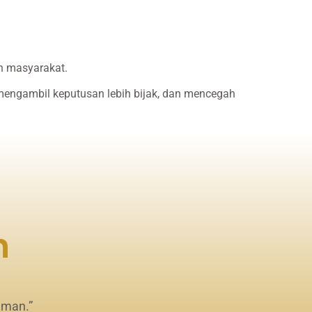
n masyarakat.
engambil keputusan lebih bijak, dan mencegah
n
uman.”