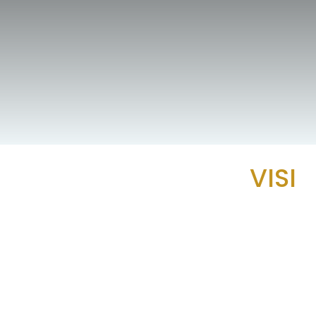
VISI
Membangun platform intelijensi manusia bersk
psikologi, teknologi, dan data. Menjadi fonda
pengembangan kepemimpinan, dan kebijakan
pemahaman manus