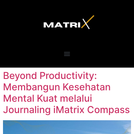
Beyond Productivity:
Membangun Kesehatan
Mental Kuat melalui
Journaling iMatrix Compass