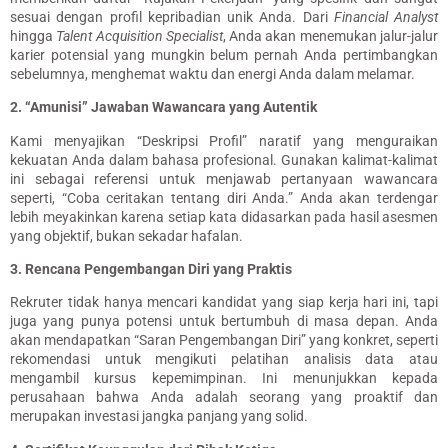
sesuai dengan profil kepribadian unik Anda
.
Dari
Financial Analyst
hingga
Talent Acquisition Specialist
, Anda akan menemukan jalur-jalur
karier potensial yang mungkin belum pernah Anda pertimbangkan
sebelumnya, menghemat waktu dan energi Anda dalam melamar.
2. “Amunisi” Jawaban Wawancara yang Autentik
Kami menyajikan “Deskripsi Profil” naratif yang menguraikan
kekuatan Anda dalam bahasa profesional
. Gunakan kalimat-kalimat
ini sebagai referensi untuk menjawab pertanyaan wawancara
seperti, “Coba ceritakan tentang diri Anda.” Anda akan terdengar
lebih meyakinkan karena setiap kata didasarkan pada hasil asesmen
yang objektif, bukan sekadar hafalan.
3. Rencana Pengembangan Diri yang Praktis
Rekruter tidak hanya mencari kandidat yang siap kerja hari ini, tapi
juga yang punya potensi untuk bertumbuh di masa depan.
Anda
akan mendapatkan “Saran Pengembangan Diri” yang konkret, seperti
rekomendasi untuk mengikuti pelatihan analisis data atau
mengambil kursus kepemimpinan
. Ini menunjukkan kepada
perusahaan bahwa Anda adalah seorang yang proaktif dan
merupakan investasi jangka panjang yang solid.